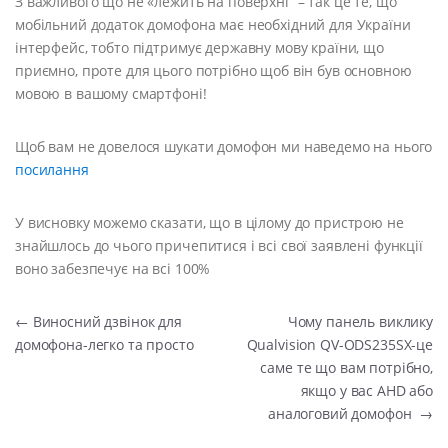
З важливого що не «лежить на поверхні” – так це те, що
мобільний додаток домофона має необхідний для України
інтерфейс, тобто підтримує державну мову країни, що
приємно, проте для цього потрібно щоб він був основною
мовою в вашому смартфоні!
Щоб вам не довелося шукати домофон ми наведемо на нього
посилання
У висновку можемо сказати, що в цілому до пристрою не
знайшлось до чього причепитися і всі свої заявлені функції
воно забезпечує на всі 100%
Навігація записів
←
Виносний дзвінок для
Чому панель виклику
домофона-легко та просто
Qualvision QV-ODS235SX-це
саме те що вам потрібно,
якщо у вас AHD або
аналоговий домофон
→