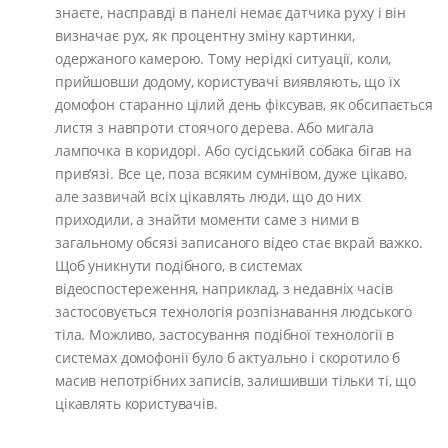
знаєте, насправді в панелі немає датчика руху і він
визначає рух, як процентну зміну картинки,
одержаного камерою. Тому нерідкі ситуації, коли,
прийшовши додому, користувачі виявляють, що їх
домофон старанно цілий день фіксував, як обсипається
листя з навпроти стоячого дерева. Або мигала
лампочка в коридорі. Або сусідський собака бігав на
прив’язі. Все це, поза всяким сумнівом, дуже цікаво,
але зазвичай всіх цікавлять люди, що до них
приходили, а знайти моменти саме з ними в
загальному обсязі записаного відео стає вкрай важко.
Щоб уникнути подібного, в системах
відеоспостереження, наприклад, з недавніх часів
застосовується технологія розпізнавання людського
тіла. Можливо, застосування подібної технології в
системах домофонії було б актуально і скоротило б
масив непотрібних записів, залишивши тільки ті, що
цікавлять користувачів.