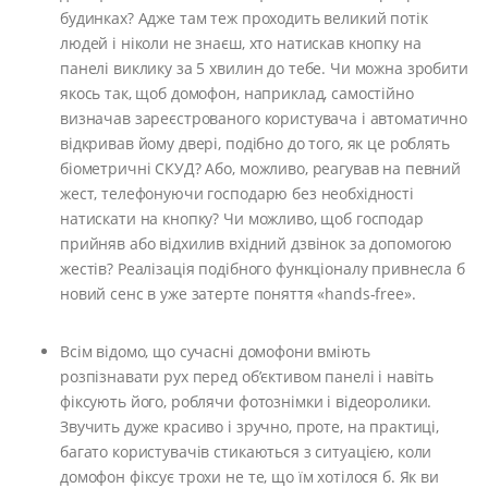
будинках? Адже там теж проходить великий потік
людей і ніколи не знаєш, хто натискав кнопку на
панелі виклику за 5 хвилин до тебе. Чи можна зробити
якось так, щоб домофон, наприклад, самостійно
визначав зареєстрованого користувача і автоматично
відкривав йому двері, подібно до того, як це роблять
біометричні СКУД? Або, можливо, реагував на певний
жест, телефонуючи господарю без необхідності
натискати на кнопку? Чи можливо, щоб господар
прийняв або відхилив вхідний дзвінок за допомогою
жестів? Реалізація подібного функціоналу привнесла б
новий сенс в уже затерте поняття «hands-free».
Всім відомо, що сучасні домофони вміють
розпізнавати рух перед об’єктивом панелі і навіть
фіксують його, роблячи фотознімки і відеоролики.
Звучить дуже красиво і зручно, проте, на практиці,
багато користувачів стикаються з ситуацією, коли
домофон фіксує трохи не те, що їм хотілося б. Як ви