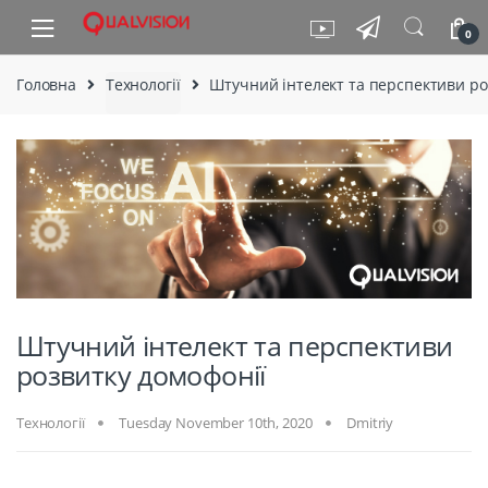
Skip to navigation
Skip to content
0
Головна
Технології
Штучний інтелект та перспективи ро
Штучний інтелект та перспективи
розвитку домофонії
Технології
Tuesday November 10th, 2020
Dmitriy