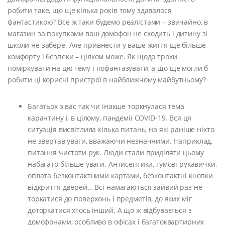
робити таке, що ще кілька років тому здавалося
фантастикою? Все ж таки будемо реалістами – звичайно, в
магазин за покупками ваш домофон не сходить і дитину зі
школи не забере. Але привнести у ваше життя ще більше
комфорту і безпеки – цілком може. Як щодо трохи
поміркувати на цю тему і пофантазувати, а що ще могли б
робити ці корисні пристрої в найближчому майбутньому?
Багатьох з вас так чи інакше торкнулася тема
карантину і, в цілому, пандемії COVID-19. Вся ця
ситуація висвітлила кілька питань, на які раніше ніхто
не звертав уваги, вважаючи незначними. Наприклад,
питання чистоти рук. Люди стали приділяти цьому
набагато більше уваги. Антисептики, гумові рукавички,
оплата безконтактними картами, безконтактні кнопки
відкриття дверей… Всі намагаються зайвий раз не
торкатися до поверхонь і предметів, до яких міг
доторкатися хтось інший. А що ж відбувається з
домофонами, особливо в офісах і багатоквартирних