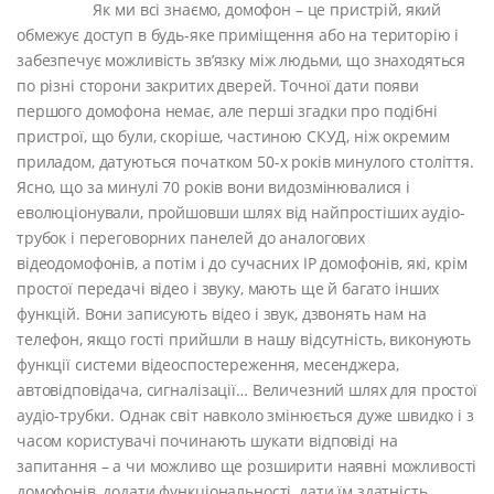
Як ми всі знаємо, домофон – це пристрій, який
обмежує доступ в будь-яке приміщення або на територію і
забезпечує можливість зв’язку між людьми, що знаходяться
по різні сторони закритих дверей. Точної дати появи
першого домофона немає, але перші згадки про подібні
пристрої, що були, скоріше, частиною СКУД, ніж окремим
приладом, датуються початком 50-х років минулого століття.
Ясно, що за минулі 70 років вони видозмінювалися і
еволюціонували, пройшовши шлях від найпростіших аудіо-
трубок і переговорних панелей до аналогових
відеодомофонів, а потім і до сучасних IP домофонів, які, крім
простої передачі відео і звуку, мають ще й багато інших
функцій. Вони записують відео і звук, дзвонять нам на
телефон, якщо гості прийшли в нашу відсутність, виконують
функції системи відеоспостереження, месенджера,
автовідповідача, сигналізації… Величезний шлях для простої
аудіо-трубки. Однак світ навколо змінюється дуже швидко і з
часом користувачі починають шукати відповіді на
запитання – а чи можливо ще розширити наявні можливості
домофонів, додати функціональності, дати їм здатність