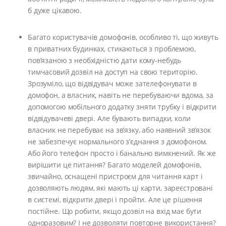
б дуже цікавою.
Багато користувачів домофонів, особливо ті, що живуть
в приватних будинках, стикаються з проблемою,
пов’язаною з необхідністю дати кому-небудь
тимчасовий дозвіл на доступ на свою територію.
Зрозуміло, що відвідувач може зателефонувати в
домофон, а власник, навіть не перебуваючи вдома, за
допомогою мобільного додатку зняти трубку і відкрити
відвідувачеві двері. Але бувають випадки, коли
власник не перебуває на зв’язку, або наявний зв’язок
не забезпечує нормального з’єднання з домофоном.
Або його телефон просто і банально вимкнений. Як же
вирішити це питання? Багато моделей домофонів,
звичайно, оснащені пристроєм для читання карт і
дозволяють людям, які мають ці карти, зареєстровані
в системі, відкрити двері і пройти. Але це рішення
постійне. Що робити, якщо дозвіл на вхід має бути
одноразовим? І не дозволяти повторне використання?