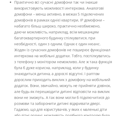
Практично всі сучасні домофони так чи інакше
використовують можливості интеркома. Аналогові
домофони – менш активно, в межах 5 підключених
домофонів в рамках однієї квартири, IP домофони –
набагато більш широко, практично необмежено,
даючи можливість, наприклад, всім мешканцям
багатоквартирного будинку спілкуватися, при
необхідності, один з одним. Однак є один нюанс.
Жоден із сучасних домофонів не поширює функціонал
интеркома на мобільні додатки. Тобто, поспілкуватись
з телефону з монітором неможливо. Але ж така функція
була б дуже корисна, наприклад, коли у будинку
знаходиться дитина, а дорослі відсутні. І раптом
дорослим приходить виклик з домофону на мобільний
додаток. Вони, звичайно, можуть не прийняти дзвінок,
але будь-як перешкодити дитині відповісти на виклик
вони не зможуть. А так вони могли б підключитися до
розмови та заборонити дитині відкривати двері.
Гадаємо, що для користувачів, у яких є маленькі діти
або літні родичі, можливість подібного контролю була