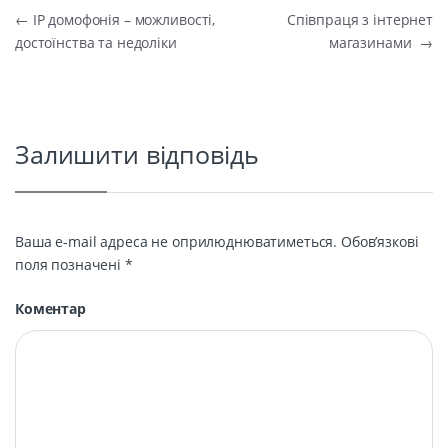
Навігація записів
←
IP домофонія – можливості,
Співпраця з інтернет
достоїнства та недоліки
магазинами
→
Залишити відповідь
Ваша e-mail адреса не оприлюднюватиметься.
Обов’язкові
поля позначені
*
Коментар