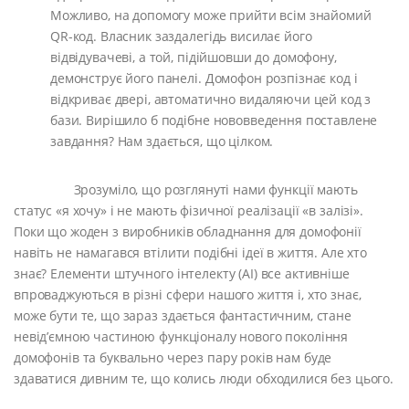
Можливо, на допомогу може прийти всім знайомий
QR-код. Власник заздалегідь висилає його
відвідувачеві, а той, підійшовши до домофону,
демонструє його панелі. Домофон розпізнає код і
відкриває двері, автоматично видаляючи цей код з
бази. Вирішило б подібне нововведення поставлене
завдання? Нам здається, що цілком.
Зрозуміло, що розглянуті нами функції мають
статус «я хочу» і не мають фізичної реалізації «в залізі».
Поки що жоден з виробників обладнання для домофонії
навіть не намагався втілити подібні ідеї в життя. Але хто
знає? Елементи штучного інтелекту (AI) все активніше
впроваджуються в різні сфери нашого життя і, хто знає,
може бути те, що зараз здається фантастичним, стане
невід’ємною частиною функціоналу нового покоління
домофонів та буквально через пару років нам буде
здаватися дивним те, що колись люди обходилися без цього.