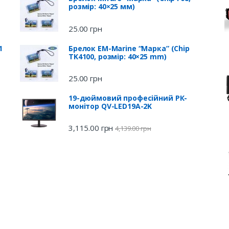
розмір: 40×25 мм)
25.00
грн
1
Брелок EM-Marine “Марка” (Chip
TK4100, розмір: 40×25 mm)
25.00
грн
19-дюймовий професійний РК-
монітор QV-LED19A-2K
3,115.00
грн
4,139.00
грн