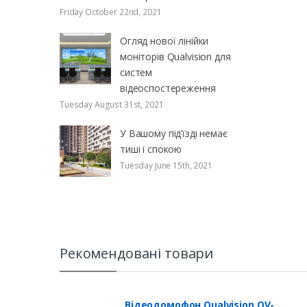
Friday October 22nd, 2021
Огляд нової лінійки
моніторів Qualvision для
систем
відеоспостереження
Tuesday August 31st, 2021
У Вашому під’їзді немає
тиші і спокою
Tuesday June 15th, 2021
Рекомендовані товари
Відеодомофон Qualvision QV-