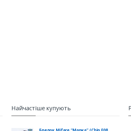
Найчастіше купують
Брелок Mifare “Марка” (Chip F08,