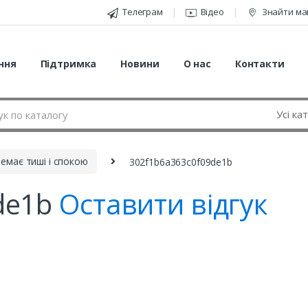
Телеграм
Відео
Знайти ма
ння
Підтримка
Новини
О нас
Контакти
немає тиші і спокою
302f1b6a363c0f09de1b
de1b
Оставити відгук