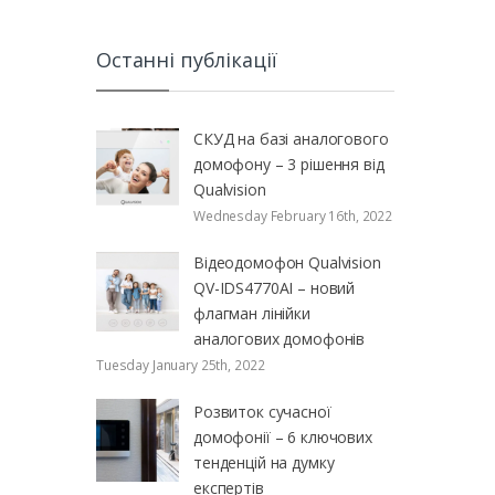
Останні публікації
СКУД на базі аналогового
домофону – 3 рішення від
Qualvision
Wednesday February 16th, 2022
Відеодомофон Qualvision
QV-IDS4770AI – новий
флагман лінійки
аналогових домофонів
Tuesday January 25th, 2022
Розвиток сучасної
домофонії – 6 ключових
тенденцій на думку
експертів