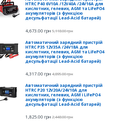
HTRC P40 6V10A /12V40A /24V16A для
кислотних, гелевих, AGM та LiFePO4
акумуляторів (з функцією
десульфатації Lead-Acid батарей)
4,673.00
грн
5,118.00
грн
Автоматичний зарядний пристрій
HTRC P35 12V35A /24V18A для
кислотних, гелевих, AGM та LiFePO4
акумуляторів (з функцією
десульфатації Lead-Acid батарей)
4,317.00
грн
4,895.00
грн
Автоматичний зарядний пристрій
HTRC P20 12V20A/24V10A для
кислотних, гелевих, AGM і LiFePO4
акумуляторів (з функцією
десульфатації Lead-Acid батарей)
1,825.00
грн
2,448.00
грн