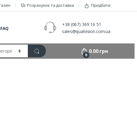
газин
Розрахунок та доставка
Придбати
+38 (067) 369 16 51
FAQ
sales@qualvision.com.ua
0.00
грн
0