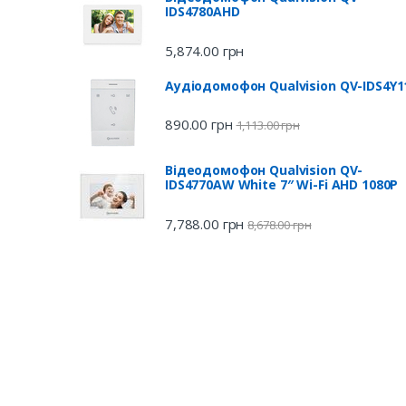
IDS4780AHD
5,874.00
грн
Аудіодомофон Qualvision QV-IDS4Y1
890.00
грн
1,113.00
грн
Відеодомофон Qualvision QV-
IDS4770AW White 7″ Wi-Fi AHD 1080P
7,788.00
грн
8,678.00
грн