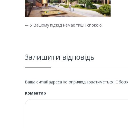
Навігація записів
←
У Вашому під’їзді немає тиші і спокою
Залишити відповідь
Ваша e-mail адреса не оприлюднюватиметься.
Обов’я
Коментар