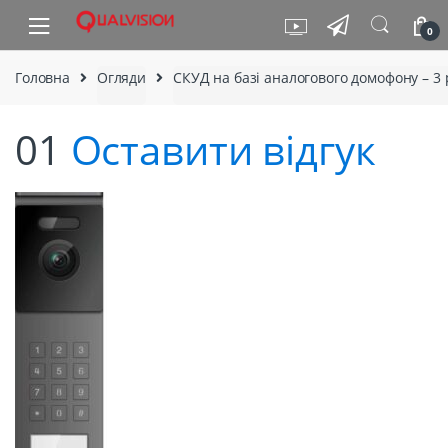
Skip to navigation
Skip to content
0
Головна
Огляди
СКУД на базі аналогового домофону – 3 
01
Оставити відгук