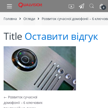
Skip to navigation
Skip to content
0
Головна
Огляди
Розвиток сучасної домофонії – 6 ключов
Title
Оставити відгук
Навігація записів
←
Розвиток сучасної
домофонії – 6 ключових