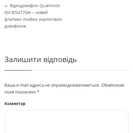
Навігація записів
←
Відеодомофон Qualvision
QV-IDS4770AI – новий
флагман лінійки аналогових
домофонів
Залишити відповідь
Ваша e-mail адреса не оприлюднюватиметься.
Обов’язкові
поля позначені
*
Коментар