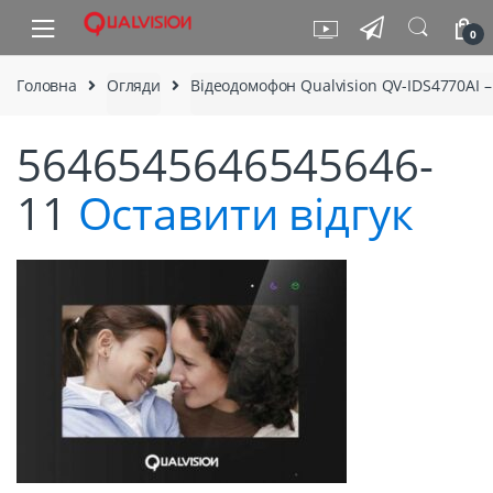
Skip to navigation
Skip to content
0
Головна
Огляди
Відеодомофон Qualvision QV-IDS4770AI 
5646545646545646-
11
Оставити відгук