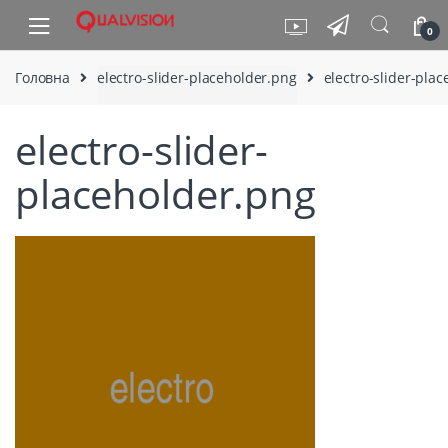
Skip to navigation
Skip to content
0
Головна
electro-slider-placeholder.png
electro-slider-pla
electro-slider-
placeholder.png