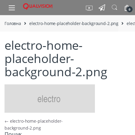
Skip to navigation
Skip to content
0
Головна
electro-home-placeholder-background-2.png
ele
electro-home-
placeholder-
background-2.png
Навігація записів
←
electro-home-placeholder-
background-2.png
Пошук