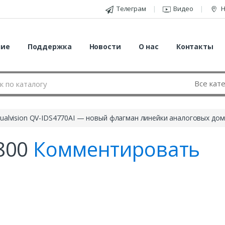
Телеграм
Видео
Н
ние
Поддержка
Новости
О нас
Контакты
alvision QV-IDS4770AI — новый флагман линейки аналоговых до
800
Комментировать