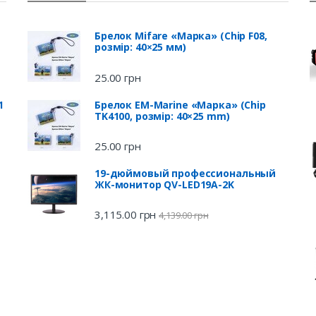
Брелок Mifare «Марка» (Chip F08,
розмір: 40×25 мм)
25.00
грн
1
Брелок EM-Marine «Марка» (Chip
TK4100, розмір: 40×25 mm)
25.00
грн
19-дюймовый профессиональный
ЖК-монитор QV-LED19A-2K
3,115.00
грн
4,139.00
грн