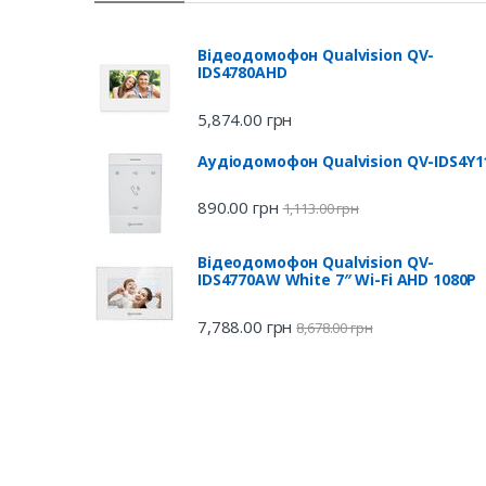
Відеодомофон Qualvision QV-
IDS4780AHD
5,874.00
грн
Аудіодомофон Qualvision QV-IDS4Y1
890.00
грн
1,113.00
грн
Відеодомофон Qualvision QV-
IDS4770AW White 7″ Wi-Fi AHD 1080P
7,788.00
грн
8,678.00
грн