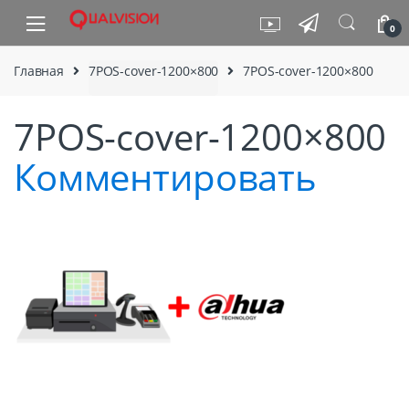
Skip to navigation
Skip to content
0
Главная
7POS-cover-1200×800
7POS-cover-1200×800
7POS-cover-1200×800
Комментировать