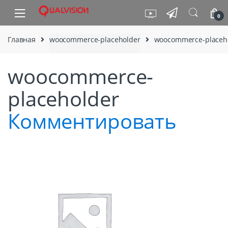
Skip to navigation
Skip to content
0
Главная
woocommerce-placeholder
woocommerce-placeh
woocommerce-
placeholder
Комментировать