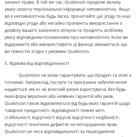
законні права. В той же час, Qualvision приділяє велику
увагу захисту персональної інформації неповнолітніх. Якщо
ви є неповнолітнім, будь ласка, прочитайте цю угоду та інші
відповідні угоди або негайно припиніть використання з
дозволу вашого законного опікуна та приділіть особливу
увагу відповідним положенням про неповнолітніх. Коли ви
відкриваєте або використовуєте ці функції, вважається, що
ви повністю згодні з умовами Qualvision.
5. Відмова від відповідальності
Qualvision не може гарантувати, що продукт та опис є
точними. Наприклад, послуги та програмне забезпечення
надаються «як є» на власний ризик користувача, без будь-
яких форм виразних або неявних гарантій або умов.
Qualvision також відмовляється від будь-яких гарантій щодо
товарної придатності, відповідності певної меті,
стабільності, відсутності вірусів, відсутності недбалості,
відсутності технічних дефектів чи непорушення прав.
Qualvision не несе відповідальності за пошкодження