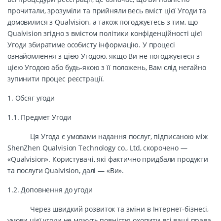
прочитали, зрозуміли та прийняли весь вміст цієї Угоди та
домовилися з Qualvision, а також погоджуєтесь з тим, що
Qualvision згідно з вмістом політики конфіденційності цієї
Угоди збиратиме особисту інформацію. У процесі
ознайомлення з цією Угодою, якщо Ви не погоджуєтеся з
цією Угодою або будь-якою з її положень, Вам слід негайно
зупинити процес реєстрації.
1. Обсяг угоди
1.1. Предмет Угоди
Ця Угода є умовами надання послуг, підписаною між
ShenZhen Qualvision Technology co., Ltd, скорочено —
«Qualvision». Користувачі, які фактично придбали продукти
та послуги Qualvision, далі — «Ви».
1.2. Доповнення до угоди
Через швидкий розвиток та зміни в Інтернет-бізнесі,
умови цієї угоди не можуть повністю охопити всі ваші права