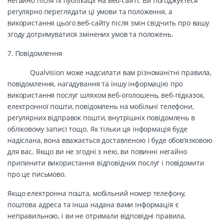
негайно після їх публікації на веб-сайті. Ви погоджуєтеся
регулярно переглядати ці умови та положення, а
використання цього веб-сайту після змін свідчить про вашу
згоду дотримуватися змінених умов та положень.
7. Повідомлення
Qualvision може надсилати вам різноманітні правила,
повідомлення, нагадування та іншу інформацію про
використання послуг шляхом веб-оголошень, веб-підказок,
електронної пошти, повідомлень на мобільні телефони,
регулярних відправок пошти, внутрішніх повідомлень в
обліковому записі тощо. Як тільки ця інформація буде
надіслана, вона вважається доставленою і буде обов’язковою
для вас. Якщо ви не згодні з нею, ви повинні негайно
припинити використання відповідних послуг і повідомити
про це письмово.
Якщо електронна пошта, мобільний номер телефону,
поштова адреса та інша надана вами інформація є
неправильною, і ви не отримали відповідні правила,