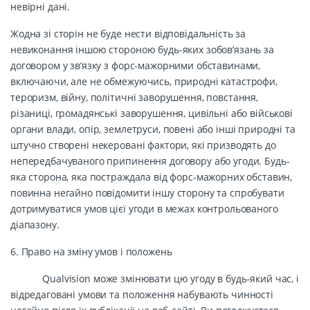
невірні дані.
Жодна зі сторін не буде нести відповідальність за
невиконання іншою стороною будь-яких зобов’язань за
договором у зв’язку з форс-мажорними обставинами,
включаючи, але не обмежуючись, природні катастрофи,
тероризм, війну, політичні заворушення, повстання,
різаниці, громадянські заворушення, цивільні або військові
органи влади, опір, землетруси, повені або інші природні та
штучно створені некеровані фактори, які призводять до
непередбачуваного припинення договору або угоди. Будь-
яка сторона, яка постраждала від форс-мажорних обставин,
повинна негайно повідомити іншу сторону та спробувати
дотримуватися умов цієї угоди в межах контрольованого
діапазону.
6. Право на зміну умов і положень
Qualvision може змінювати цю угоду в будь-який час, і
відредаговані умови та положення набувають чинності