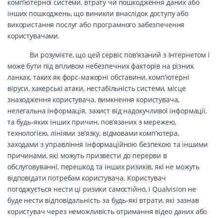
комп’ютерної системи, втрату чи пошкодження даних або
інших пошкоджень, що виникли внаслідок доступу або
використання послуг або програмного забезпечення
користувачами.
Ви розумієте, що цей сервіс пов’язаний з Інтернетом і
може бути під впливом небезпечних факторів на різних
ланках, таких як форс-мажорні обставини, комп’ютерні
віруси, хакерські атаки, нестабільність системи, місце
знаходження користувача, вимкнення користувача,
нелегальна інформація, захист від надокучливої інформації,
та будь-яких інших причин, пов’язаних з мережею,
технологією, лініями зв’язку, відмовами комп’ютера,
заходами з управління інформаційною безпекою та іншими
причинами, які можуть призвести до перерви в
обслуговуванні, перешкод та інших ризиків, які не можуть
відповідати потребам користувача. Користувач
погоджується нести ці ризики самостійно, і Qualvision не
буде нести відповідальність за будь-які втрати, які зазнав
користувач через неможливість отримання відео даних або