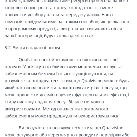
послуг Qualvision споживатиме ресурси процесора вашого
кінцевого пристрою та пропускної здатності, і може
призвести до збору плати за передачу даних. Наша
компанія повідомлятиме вас таким способом, як це вказано
в програмному продукті, а витрати, які виникають після
вашої авторизації, будуть покладені на вас.
3.2. Зміни в наданні послуг
Qualvision постійно змінює та вдосконалює свої
послуги. У зв’язку з особливостями мережевих послуг та
забезпеченням безпеки їхнього функціонування, ви
розумієте та погоджуєтеся з тим, що Qualvision може в будь-
який час оновлювати чи налаштовувати різні послуги, що
може призвести до змін в деяких функціональних ефектах, і
стару систему надання послуг більше не можна
використовувати. Метод оновлення програмного
забезпечення може продовжувати використовуватися.
Ви розумієте та погоджуєтеся з тим, що Qualvision
може регулярно або нерегулярно проводити перевірки або