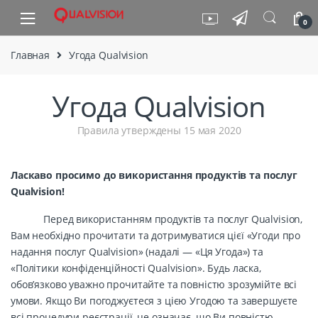
Skip to navigation
Skip to content
0
Главная
Угода Qualvision
Угода Qualvision
Правила утверждены 15 мая 2020
Ласкаво просимо до використання продуктів та послуг
Qualvision!
Перед використанням продуктів та послуг Qualvision,
Вам необхідно прочитати та дотримуватися цієї «Угоди про
надання послуг Qualvision» (надалі — «Ця Угода») та
«Політики конфіденційності Qualvision». Будь ласка,
обов’язково уважно прочитайте та повністю зрозумійте всі
умови. Якщо Ви погоджуєтеся з цією Угодою та завершуєте
всі процедури реєстрації, це означає, що Ви повністю