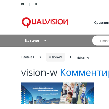
Skip to navigation
Skip to content
RU
UA
Сравне
S
Каталог
e
a
r
c
Главная
vision-w
vision-w
h
f
vision-w
Комменти
o
r
: