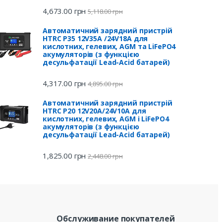
4,673.00
грн
5,118.00
грн
Автоматичний зарядний пристрій
HTRC P35 12V35A /24V18A для
кислотних, гелевих, AGM та LiFePO4
акумуляторів (з функцією
десульфатації Lead-Acid батарей)
4,317.00
грн
4,895.00
грн
Автоматичний зарядний пристрій
HTRC P20 12V20A/24V10A для
кислотних, гелевих, AGM і LiFePO4
акумуляторів (з функцією
десульфатації Lead-Acid батарей)
1,825.00
грн
2,448.00
грн
Обслуживание покупателей