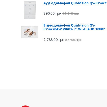
Аудіодомофон Qualvision QV-IDS4Y1
890.00
грн
1,113.00
грн
Відеодомофон Qualvision QV-
IDS4770AW White 7″ Wi-Fi AHD 1080P
7,788.00
грн
8,678.00
грн