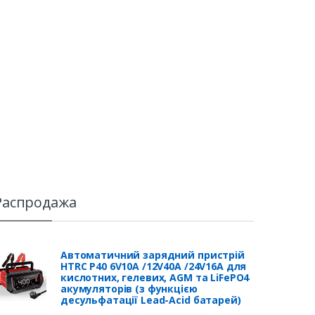
Распродажа
Автоматичний зарядний пристрій
HTRC P40 6V10A /12V40A /24V16A для
кислотних, гелевих, AGM та LiFePO4
акумуляторів (з функцією
десульфатації Lead-Acid батарей)