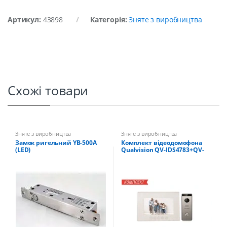
Артикул:
43898
Категорія:
Зняте з виробництва
Схожі товари
Зняте з виробництва
Зняте з виробництва
Замок ригельний YB-500A
Комплект відеодомофона
(LED)
Qualvision QV-IDS4783+QV-
ODS235SX Silver