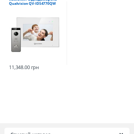
Qualvision QV-IDS4770QW
WiFi + QV-ODS235SX Silver
11,348.00
грн