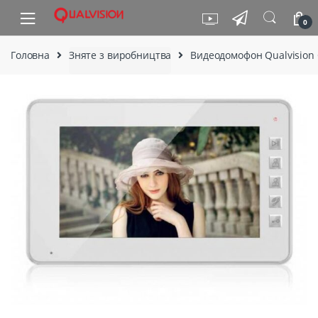
Skip to navigation
Skip to content
0
Головна
Зняте з виробництва
Видеодомофон Qualvision