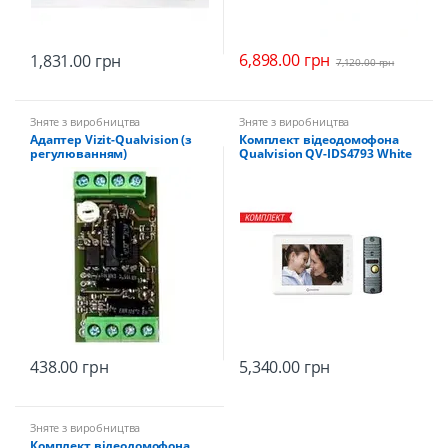
6,898.00
грн
1,831.00
грн
7,120.00
грн
Зняте з виробництва
Зняте з виробництва
Адаптер Vizit-Qualvision (з
Комплект відеодомофона
регулюванням)
Qualvision QV-IDS4793 White
+ QV-ODS416BE / F Grey
438.00
грн
5,340.00
грн
Зняте з виробництва
Комплект відеодомофона