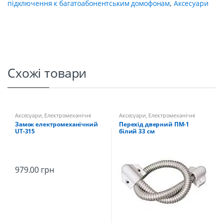
підключення к багатоабонентським домофонам
,
Аксесуари
Схожі товари
Аксесуари
,
Електромеханічні
Аксесуари
,
Електромеханічні
замки та все для них
замки та все для них
Замок електромеханічний
Перехід дверний ПМ-1
UT-315
білий 33 см
979.00
грн