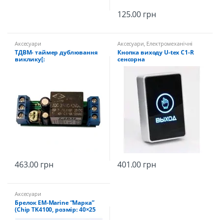
125.00
грн
Аксесуари
Аксесуари
,
Електромеханічні
замки та все для них
ТДВМ- таймер дублювання
Кнопка виходу U-tex C1-R
виклику[:
сенсорна
463.00
грн
401.00
грн
Аксесуари
Брелок EM-Marine “Марка”
(Chip TK4100, розмір: 40×25
mm)