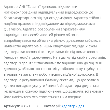
Адаптер Vizit "Гарант" дозволяє підключити
чотирьохпровідний індивідуальний відеодомофон до
багатоквартирного під'їздного домофону. Адаптер стійко і
надійно працює з індивідуальними відеодомофонами
Qualvision. Адаптер розроблений з урахуванням
індивідуальних особливостей різних об'єктів,
випробовувався на об'єктах з різною довжиною кабелю, з
наявністю адаптерів в інших квартирах під'їзду. У схемі
адаптера застосовані всі види захистів від помилкового
(некоректного) підключення. На відміну від своїх прототипів,
адаптер "Гарант" є "пасивним" по відношенню до під'їзній
домофону, абсолютно точно імітує абонентську трубку і не
впливає на загальну роботу всього під'їзної домофона. В
адаптері є регулювання балансу системи, що дозволяє в
деяких випадках усунути "свист". До адаптера додається
інструкція зі схемою підключення, що дозволяє встановити
його навіть того, хто стикається з цим вперше.
Артикул:
43871
Категорії:
Адаптери для