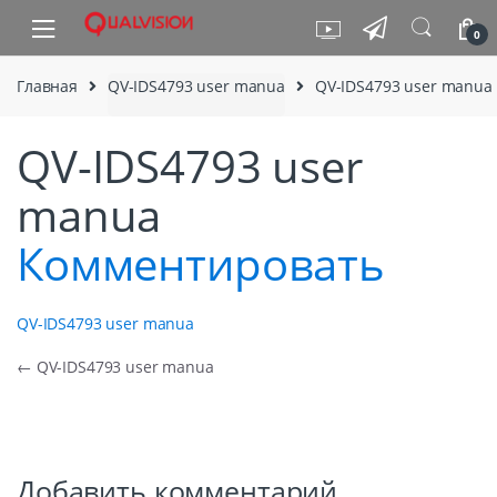
Skip to navigation
Skip to content
0
Главная
QV-IDS4793 user manua
QV-IDS4793 user manua
QV-IDS4793 user
manua
Комментировать
QV-IDS4793 user manua
Навигация по записям
←
QV-IDS4793 user manua
Добавить комментарий