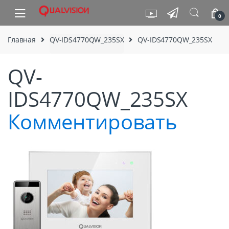
Skip to navigation
Skip to content
0
Главная
QV-IDS4770QW_235SX
QV-IDS4770QW_235SX
QV-
IDS4770QW_235SX
Комментировать