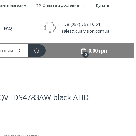
айти магазин
Оплата и доставка
Купить
+38 (067) 369 16 51
FAQ
sales@qualvision.com.ua
0.00
грн
0
 QV-IDS4783AW black AHD