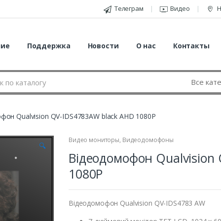
Телеграм
Видео
Н
ние
Поддержка
Новости
О нас
Контакты
фон Qualvision QV-IDS4783AW black AHD 1080P
Видео мониторы
,
Видеодомофоны
🔍
Відеодомофон Qualvision
1080P
Відеодомофон Qualvision QV-IDS4783 AW