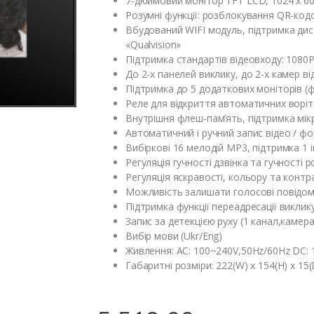
7-дюймовий монітор TFT LCD, 1024 x 60
Розумні функції: розблокування QR-код
Вбудований WIFI модуль, підтримка дис
«Qualvision»
Підтримка стандартів відеовходу: 1080
До 2-х панелей виклику, до 2-х камер 
Підтримка до 5 додаткових моніторів (ф
Реле для відкриття автоматичних воріт
Внутрішня флеш-пам’ять, підтримка мік
Автоматичний і ручний запис відео / ф
Вибіркові 16 мелодій MP3, підтримка 1 
Регуляція гучності дзвінка та гучності 
Регуляція яскравості, кольору та конт
Можливість залишати голосові повідом
Підтримка функції переадресації виклик
Запис за детекцією руху (1 канал,камер
Вибір мови (Ukr/Eng)
Живлення: AC: 100~240V,50Hz/60Hz DC: 
Габаритні розміри: 222(W) x 154(H) x 1