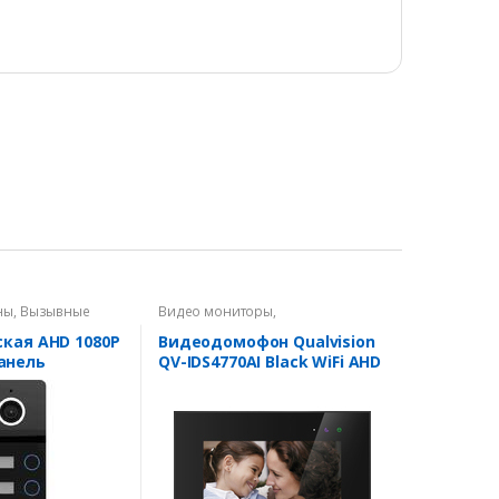
ны
,
Вызывные
Видео мониторы
,
Видеодомофоны
ская AHD 1080P
Видеодомофон Qualvision
анель
QV-IDS4770AI Black WiFi AHD
QV-QDS4340AHD
1080P