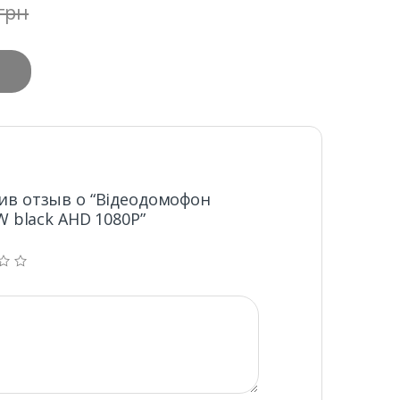
грн
ив отзыв о “Відеодомофон
W black AHD 1080P”