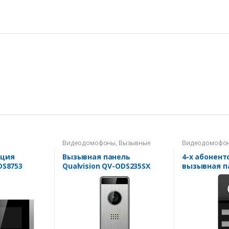
Видеодомофоны
,
Вызывные
Видеодомофо
панели
панели
нция
Вызывная панель
4-х абонент
DS8753
Qualvision QV-ODS235SX
вызывная п
Silver AHD 1080P
Qualvision 
Black