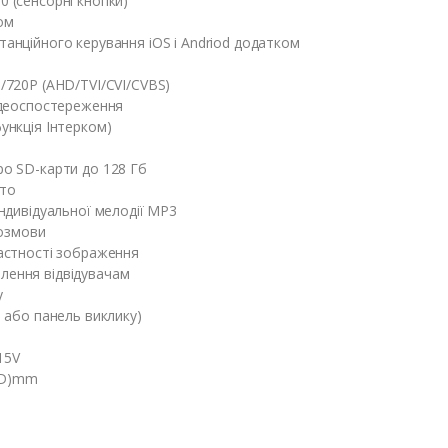
0 (сенсорні кнопки)
ом
танційного керування iOS і Andriod додатком
P/720P (AHD/TVI/CVI/CVBS)
відеоспостереження
ункція Інтерком)
ро SD-карти до 128 Гб
ото
індивідуальної мелодії MP3
розмови
растності зображення
лення відвідувачам
у
а або панель виклику)
15V
5(D)mm