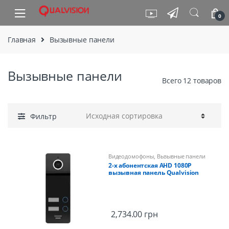
Skip to navigation
Skip to content
0
Главная
Вызывные панели
Вызывные панели
Всего 12 товаров
Фильтр
Видеодомофоны
,
Вызывные панели
2-х абонентская AHD 1080P
вызывная панель Qualvision
QV-QDS4320AHD Black
2,734.00
грн