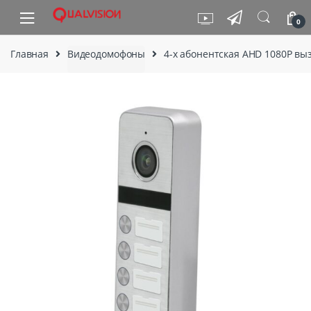
Skip to navigation
Skip to content
0
Главная
Видеодомофоны
4-х абонентская AHD 1080P вы