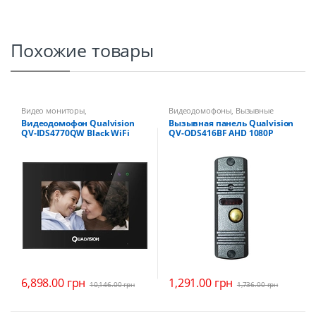
Похожие товары
Видео мониторы
,
Видеодомофоны
,
Вызывные
Видеодомофоны
панели
Видеодомофон Qualvision
Вызывная панель Qualvision
QV-IDS4770QW Black WiFi
QV-ODS416BF AHD 1080P
AHD 1080P
6,898.00
грн
1,291.00
грн
10,146.00
грн
1,736.00
грн