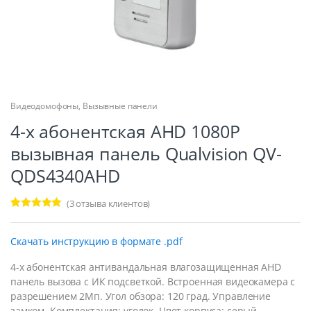
Видеодомофоны
,
Вызывные панели
4-х абонентская AHD 1080P
вызывная панель Qualvision QV-
QDS4340AHD
(
3
отзыва клиентов)
Рейтинг
3
5.00
из 5 на
основе
Скачать инструкцию в формате .pdf
опроса
пользовател
ей
4-х абонентская антивандальная влагозащищенная AHD
панель вызова с ИК подсветкой. Встроенная видеокамера с
разрешением 2Мп. Угол обзора: 120 град. Управление
замком. Комплектация: уголок. Цвет корпуса: серый