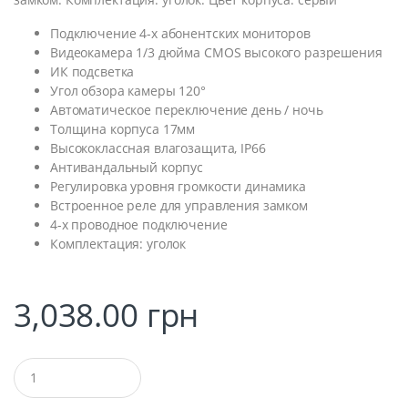
Подключение 4-х абонентских мониторов
Видеокамера 1/3 дюйма CMOS высокого разрешения
ИК подсветка
Угол обзора камеры 120°
Автоматическое переключение день / ночь
Толщина корпуса 17мм
Высококласcная влагозащита, IP66
Антивандальный корпус
Регулировка уровня громкости динамика
Встроенное реле для управления замком
4-х проводное подключение
Комплектация: уголок
3,038.00
грн
Q
u
a