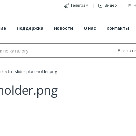
Телеграм
Видео
Н
ние
Поддержка
Новости
О нас
Контакты
electro-slider-placeholder.png
eholder.png