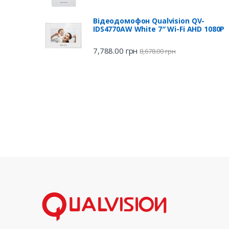
Відеодомофон Qualvision QV-
IDS4770AW White 7″ Wi-Fi AHD 1080P
7,788.00
грн
8,678.00
грн