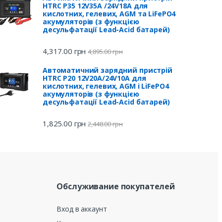
HTRC P35 12V35A /24V18A для
кислотних, гелевих, AGM та LiFePO4
акумуляторів (з функцією
десульфатації Lead-Acid батарей)
4,317.00
грн
4,895.00
грн
Автоматичний зарядний пристрій
HTRC P20 12V20A/24V10A для
кислотних, гелевих, AGM і LiFePO4
акумуляторів (з функцією
десульфатації Lead-Acid батарей)
1,825.00
грн
2,448.00
грн
Обслуживание покупателей
Вход в аккаунт