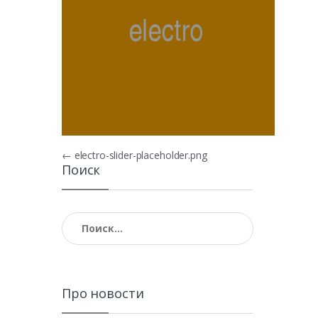
Навигация по записям
←
electro-slider-placeholder.png
Поиск
Найти:
Про новости