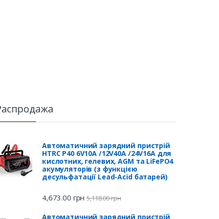
Распродажа
Автоматичний зарядний пристрій
HTRC P40 6V10A /12V40A /24V16A для
кислотних, гелевих, AGM та LiFePO4
акумуляторів (з функцією
десульфатації Lead-Acid батарей)
4,673.00
грн
5,118.00
грн
Автоматичний зарядний пристрій