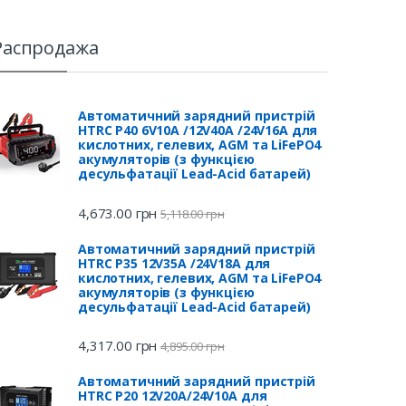
Распродажа
Автоматичний зарядний пристрій
HTRC P40 6V10A /12V40A /24V16A для
кислотних, гелевих, AGM та LiFePO4
акумуляторів (з функцією
десульфатації Lead-Acid батарей)
4,673.00
грн
5,118.00
грн
Автоматичний зарядний пристрій
HTRC P35 12V35A /24V18A для
кислотних, гелевих, AGM та LiFePO4
акумуляторів (з функцією
десульфатації Lead-Acid батарей)
4,317.00
грн
4,895.00
грн
Автоматичний зарядний пристрій
HTRC P20 12V20A/24V10A для