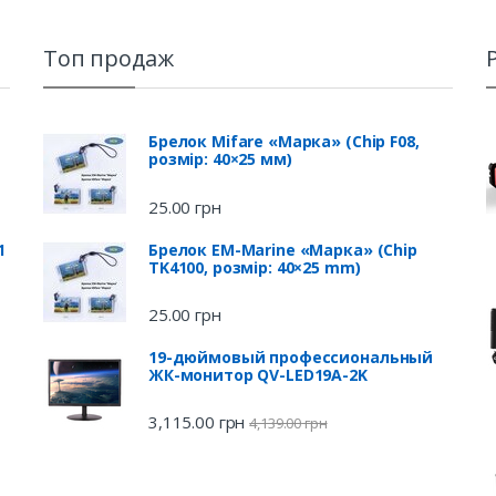
Топ продаж
Брелок Mifare «Марка» (Chip F08,
розмір: 40×25 мм)
25.00
грн
1
Брелок EM-Marine «Марка» (Chip
TK4100, розмір: 40×25 mm)
25.00
грн
19-дюймовый профессиональный
ЖК-монитор QV-LED19A-2K
3,115.00
грн
4,139.00
грн