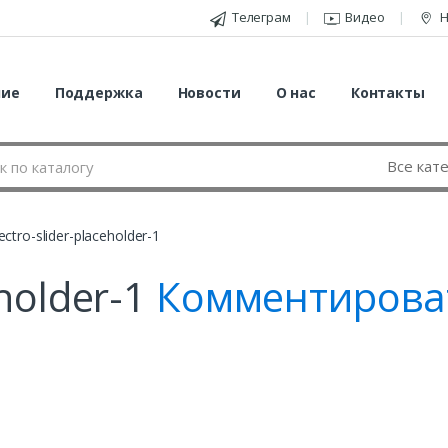
Телеграм
Видео
Н
ние
Поддержка
Новости
О нас
Контакты
ectro-slider-placeholder-1
eholder-1
Комментирова