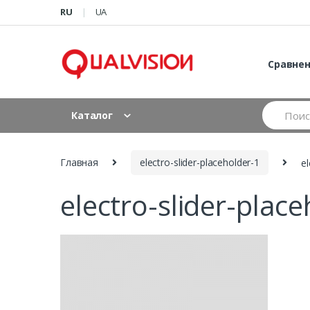
Skip to navigation
Skip to content
RU
UA
Сравне
S
Каталог
e
a
r
c
Главная
electro-slider-placeholder-1
el
h
f
electro-slider-plac
o
r
: