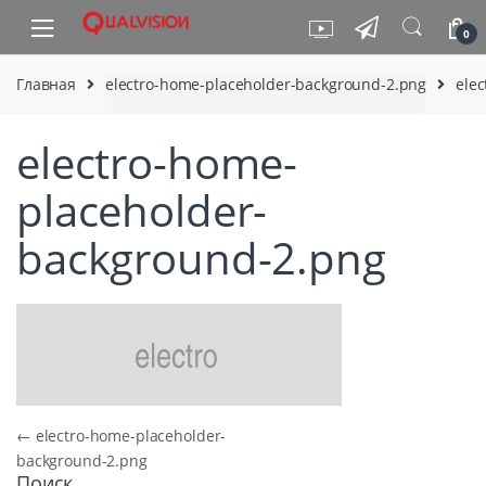
Skip to navigation
Skip to content
0
Главная
electro-home-placeholder-background-2.png
ele
electro-home-
placeholder-
background-2.png
Навигация по записям
←
electro-home-placeholder-
background-2.png
Поиск