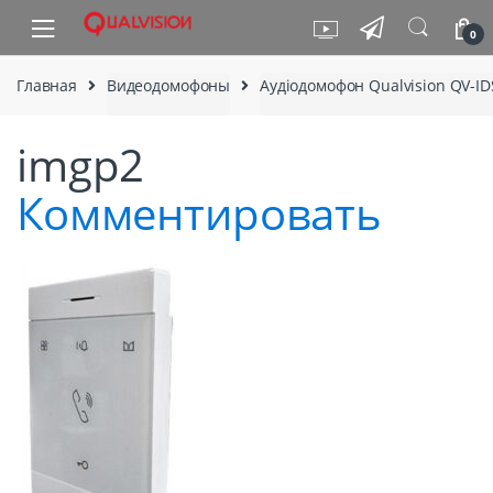
Skip to navigation
Skip to content
0
Главная
Видеодомофоны
Аудіодомофон Qualvision QV-I
imgp2
Комментировать