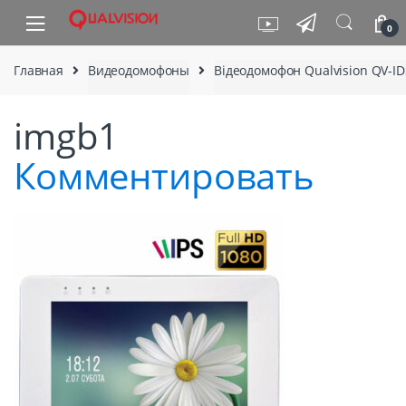
Skip to navigation
Skip to content
0
Главная
Видеодомофоны
Відеодомофон Qualvision QV-ID
imgb1
Комментировать