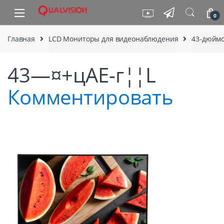
Skip to navigation
Skip to content
0
Главная
LCD Мониторы для видеонаблюдения
43-дюймо
43—¤+цAE-г¦¦L
Комментировать