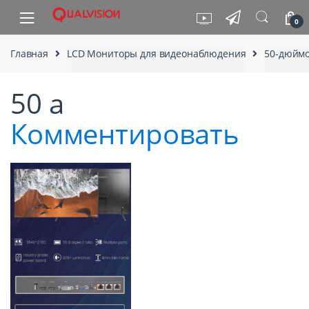
Skip to navigation
Skip to content
0
Главная
LCD Мониторы для видеонаблюдения
50-дюйм
50 а
Комментировать