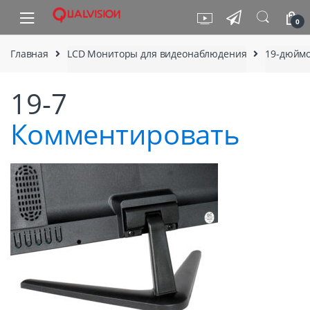
Skip to navigation
Skip to content
0
Главная
LCD Мониторы для видеонаблюдения
19-дюймо
19-7
Комментировать