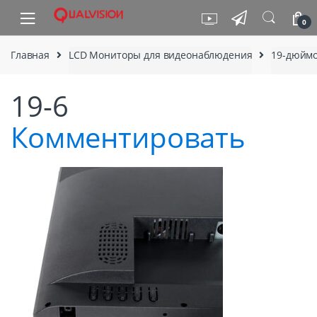
Skip to navigation
Skip to content
0
Главная
LCD Мониторы для видеонаблюдения
19-дюймо
19-6
Комментировать