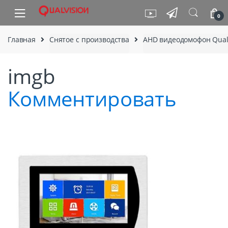
Skip to navigation
Skip to content
0
Главная
Снятое с производства
AHD видеодомофон Qual
imgb
Комментировать