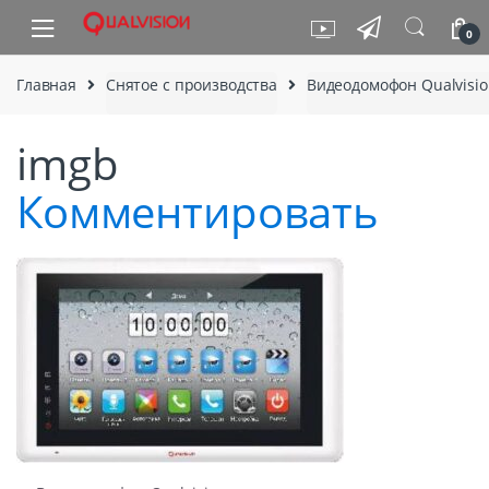
Skip to navigation
Skip to content
0
Главная
Снятое с производства
Видеодомофон Qualvisio
imgb
Комментировать