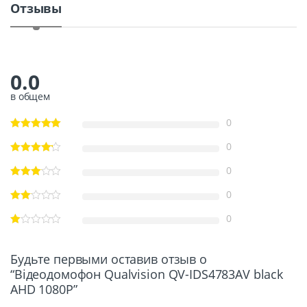
Отзывы
0.0
в общем
0
0
0
0
0
Будьте первыми оставив отзыв о
“Відеодомофон Qualvision QV-IDS4783AV black
AHD 1080P”