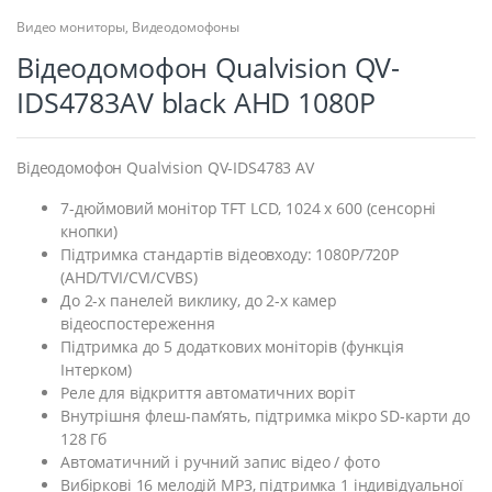
Видео мониторы
,
Видеодомофоны
Відеодомофон Qualvision QV-
IDS4783AV black AHD 1080P
Відеодомофон Qualvision QV-IDS4783 AV
7-дюймовий монітор TFT LCD, 1024 x 600 (сенсорні
кнопки)
Підтримка стандартів відеовходу: 1080P/720P
(AHD/TVI/CVI/CVBS)
До 2-х панелей виклику, до 2-х камер
відеоспостереження
Підтримка до 5 додаткових моніторів (функція
Інтерком)
Реле для відкриття автоматичних воріт
Внутрішня флеш-пам’ять, підтримка мікро SD-карти до
128 Гб
Автоматичний і ручний запис відео / фото
Вибіркові 16 мелодій MP3, підтримка 1 індивідуальної