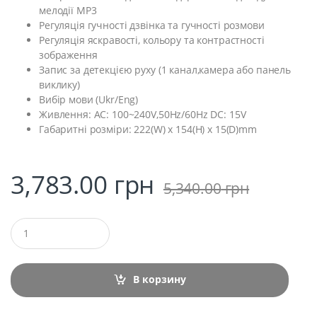
мелодії MP3
Регуляція гучності дзвінка та гучності розмови
Регуляція яскравості, кольору та контрастності
зображення
Запис за детекцією руху (1 канал,камера або панель
виклику)
Вибір мови (Ukr/Eng)
Живлення: AC: 100~240V,50Hz/60Hz DC: 15V
Габаритні розміри: 222(W) x 154(H) x 15(D)mm
3,783.00
грн
5,340.00
грн
Q
u
a
n
t
В корзину
i
t
y