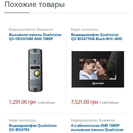
Похожие товары
Видеодомофоны
,
Вызывные
Видео мониторы
,
панели
Видеодомофоны
Вызывная панель Qualvision
Видеодомофон Qualvision
QV-ODS416BF AHD 1080P
QV-IDS4770AI Black WiFi AHD
1080P
1,291.00
грн
7,521.00
грн
1,736.00
грн
11,437.00
грн
Видео мониторы
,
Видеодомофоны
,
Вызывные
Видеодомофоны
панели
Видеодомофон Qualvision
4-х абонентская AHD 1080P
QV-IDS4783
вызывная панель Qualvision