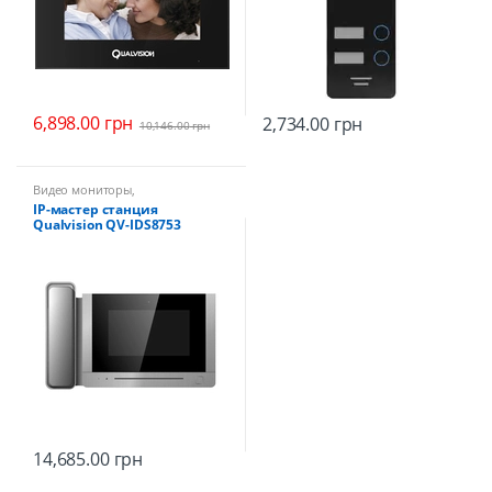
6,898.00
грн
2,734.00
грн
10,146.00
грн
Видео мониторы
,
Видеодомофоны
IP-мастер станция
Qualvision QV-IDS8753
14,685.00
грн