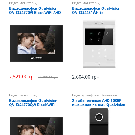
Видео мониторы
,
Видео мониторы
,
Видеодомофоны
Видеодомофоны
Видеодомофон Qualvision
Видеодомофон Qualvision
QV-IDS4770AI Black WiFi AHD
QV-IDS4431White
1080P
7,521.00
грн
2,604.00
грн
11,437.00
грн
Видео мониторы
,
Видеодомофоны
,
Вызывные
Видеодомофоны
панели
Видеодомофон Qualvision
2-х абонентская AHD 1080P
QV-IDS4770QW Black WiFi
вызывная панель Qualvision
AHD 1080P
QV-QDS4320AHD Black