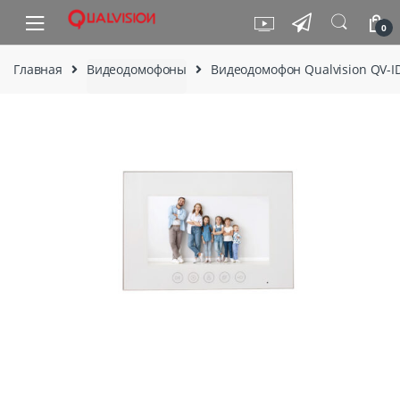
Skip to navigation
Skip to content
0
Главная
Видеодомофоны
Видеодомофон Qualvision QV-I