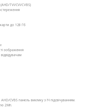
 (AHD/TVI/CVI/CVBS)
постереження
карти до 128 Гб
и
сті зображення
 відвідувачам
AHD/CVBS панель виклику з ІЧ підсвічуванням.
тю 2Мп.