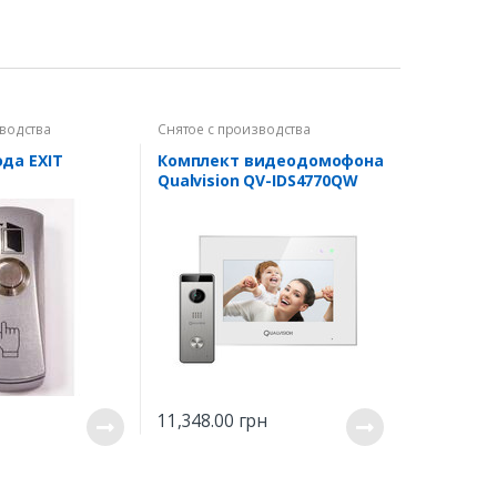
зводства
Снятое с производства
да EXIT
Комплект видеодомофона
Qualvision QV-IDS4770QW
WiFi + QV-ODS235SX Silver
11,348.00
грн