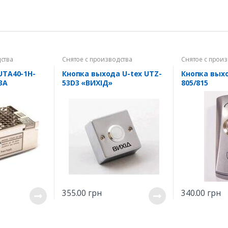
ства
Снятое с производства
Снятое с прои
UTA40-1H-
Кнопка выхода U-tex UTZ-
Кнопка выхо
3А
53D3 «ВИХІД»
805/815
355.00
грн
340.00
грн