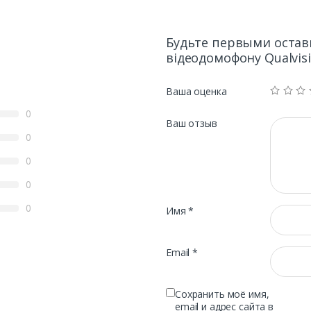
Будьте первыми остав
відеодомофону Qualvis
Ваша оценка
0
Ваш отзыв
0
0
0
0
Имя
*
Email
*
Сохранить моё имя,
email и адрес сайта в