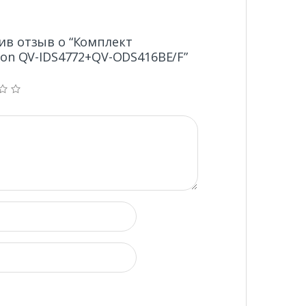
ив отзыв о “Комплект
ion QV-IDS4772+QV-ODS416BE/F”