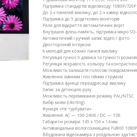
Підтримка стандартів відеовходу: 1080P/720P
До 2-х панелей виклику, до 2-х камер відеос
Підтримка до 5 додаткових моніторів
Реле для відкриття автоматичних воріт
Внутрішня флеш-пам’ять, підтримка мікро SD-
Автоматичний і ручний запис відео / фото
Двосторонній інтерком
6 мелодій для кожної панелі виклику
Регуляція гучності дзвінка та гучності розмов
Регуляція яскравості, кольору та контрастно
Можливість залишати голосові повідомлення
Живлення змінним і постійним струмом
Підтримка функції переадресації виклику
Запис за детекцією руху
Можливість перемикання режиму PAL/NTSC
Вибір мови (Ukr/Eng)
Функція «Не турбувати»
Живлення: AC — 100-240В / DC — 15В
Габаритні розміри: 145 x 150 x 14 мм
Антивандальна вологозахищена FullHD 1080P 
Вбудована відеокамера з роздільною здатніс