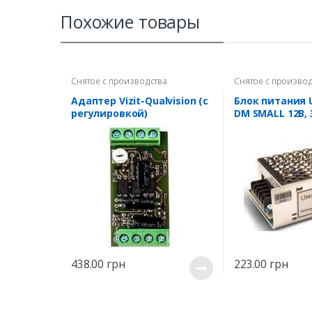
Похожие товары
Снятое с производства
Снятое с производ
Адаптер Vizit-Qualvision (с
Блок питания 
регулировкой)
DM SMALL 12В, 
438.00
грн
223.00
грн