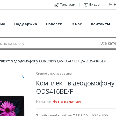
Телеграм
Видео
Н
ние
Поддержка
Новости
О нас
Контакты
плект відеодомофону Qualvision QV-IDS4772+QV-ODS416BE/F
Снятое с производства
🔍
Комплект відеодомофону 
ODS416BE/F
Наличие:
Нет в наличии
7-дюймовий монітор TFT LCD, 1024 x 600