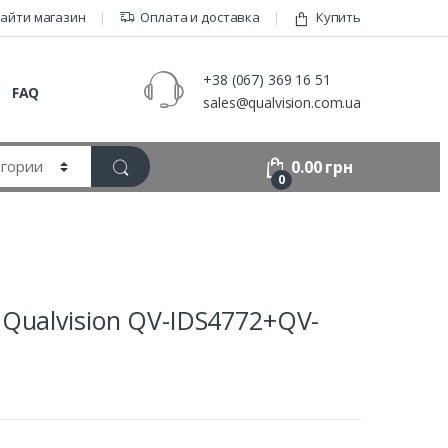
айти магазин
Оплата и доставка
Купить
+38 (067) 369 16 51
FAQ
sales@qualvision.com.ua
0.00
грн
0
Qualvision QV-IDS4772+QV-