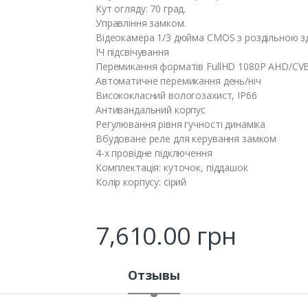
Кут огляду: 70 град.
Управління замком.
Відеокамера 1/3 дюйма CMOS з роздільною з
ІЧ підсвічування
Перемикання форматів FullHD 1080P AHD/CV
Автоматичне перемикання день/ніч
Висококласний вологозахист, IP66
Антивандальний корпус
Регулювання рівня гучності динаміка
Вбудоване реле для керування замком
4-х провідне підключення
Комплектація: куточок, піддашок
Колір корпусу: сірий
7,610.00
грн
Отзывы