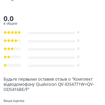
0.0
в общем
0
0
0
0
0
Будьте первыми оставив отзыв о “Комплект
відеодомофону Qualvision QV-IDS4771W+QV-
ODS416BE/F”
Ваша оценка