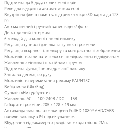
Підтримка до 5 додаткових моніторів
Реле для відкриття автоматичних воріт
Внутрішня флеш-пам’ять, підтримка мікро SD-карти до 128
Гб
Автоматичний і ручний запис відео / фото
Двосторонній інтерком
6 мелодій для кожної панелі виклику
Регуляція гучності дзвінка та гучності розмови
Регуляція яскравості, кольору та контрастності зображення
Можливість залишати голосові повідомлення відвідувачам
Живлення змінним і постійним струмом
Підтримка функції переадресації виклику
Запис за детекцією руху
Можливість перемикання режиму PAL/NTSC
Вибір мови (Ukr/Eng)
Функція «Не турбувати»
Живлення: AC — 100-240В / DC — 15В
Габаритні розміри: 205 x 128 x 19 мм
Антивандальна вологозахищена FullHD 1080P AHD/CVBS
панель виклику з ІЧ підсвічуванням.
Вбудована відеокамера з роздільною здатністю 2Мп.