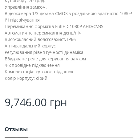
Кут огляду: 70 град.
Управління замком.
Відеокамера 1/3 дюйма CMOS з роздільною здатністю 1080P
ІЧ підсвічування
Перемикання форматів FullHD 1080P AHD/CVBS
Автоматичне перемикання день/ніч
Висококласний вологозахист, IP66
Антивандальний корпус
Регулювання рівня гучності динаміка
Вбудоване реле для керування замком
4-х провідне підключення
Комплектація: куточок, піддашок
Колір корпусу: сірий
9,746.00
грн
Отзывы