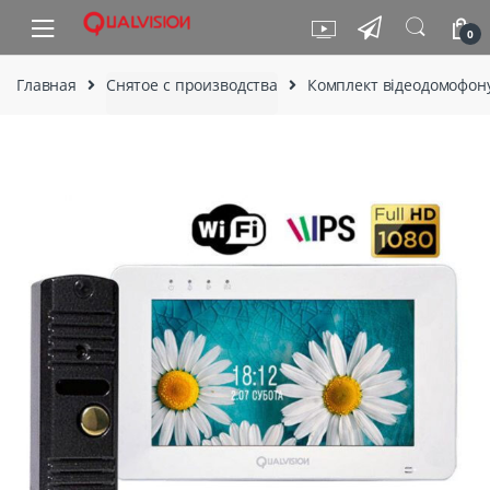
Skip to navigation
Skip to content
0
Главная
Снятое с производства
Комплект відеодомофон