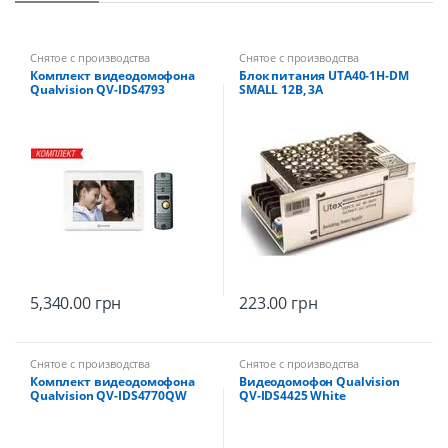
Снятое с производства
Снятое с производства
Комплект видеодомофона
Блок питания UTA40-1H-DM
Qualvision QV-IDS4793
SMALL 12В, 3А
White+QV-ODS416BE/F Grey
5,340.00
грн
223.00
грн
Снятое с производства
Снятое с производства
Комплект видеодомофона
Видеодомофон Qualvision
Qualvision QV-IDS4770QW
QV-IDS4425 White
Black WiFi + QV-ODS235SX
Silver