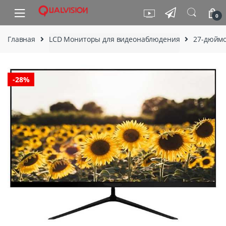
Skip to navigation
Skip to content
0
Главная
LCD Мониторы для видеонаблюдения
27-дюймо
-
28%