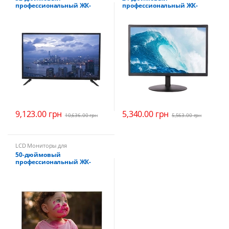
профессиональный ЖК-
профессиональный ЖК-
монитор QV-LED32A-4KL
монитор QV-LED24A-2K
9,123.00
грн
5,340.00
грн
10,636.00
грн
5,563.00
грн
LCD Мониторы для
видеонаблюдения
50-дюймовый
профессиональный ЖК-
монитор QV-LED50A-8MM