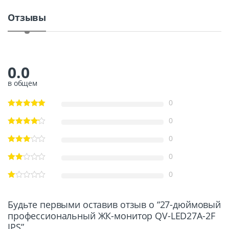
y
Отзывы
0.0
в общем
0
0
0
0
0
Будьте первыми оставив отзыв о “27-дюймовый
профессиональный ЖК-монитор QV-LED27A-2F
IPS”