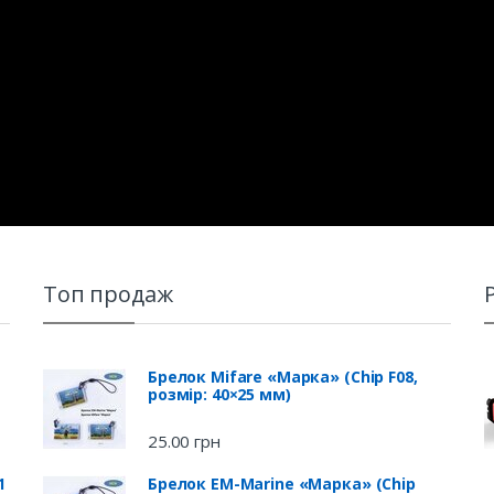
Топ продаж
Брелок Mifare «Марка» (Chip F08,
розмір: 40×25 мм)
25.00
грн
1
Брелок EM-Marine «Марка» (Chip