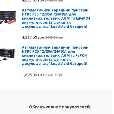
4,673.00
грн
5,118.00
грн
Автоматичний зарядний пристрій
HTRC P35 12V35A /24V18A для
кислотних, гелевих, AGM та LiFePO4
акумуляторів (з функцією
десульфатації Lead-Acid батарей)
4,317.00
грн
4,895.00
грн
Автоматичний зарядний пристрій
HTRC P20 12V20A/24V10A для
кислотних, гелевих, AGM і LiFePO4
акумуляторів (з функцією
десульфатації Lead-Acid батарей)
1,825.00
грн
2,448.00
грн
Обслуживание покупателей