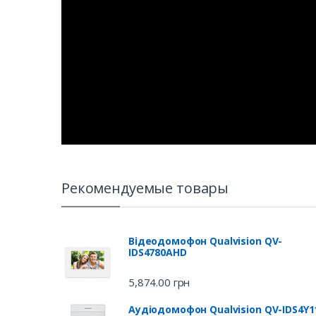
Рекомендуемые товары
Відеодомофон Qualvision QV-
IDS4780AHD
5,874.00
грн
Аудіодомофон Qualvision QV-IDS4Y1