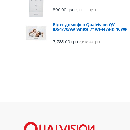
890.00
грн
1,113.00
грн
Відеодомофон Qualvision QV-
IDS4770AW White 7″ Wi-Fi AHD 1080P
7,788.00
грн
8,678.00
грн