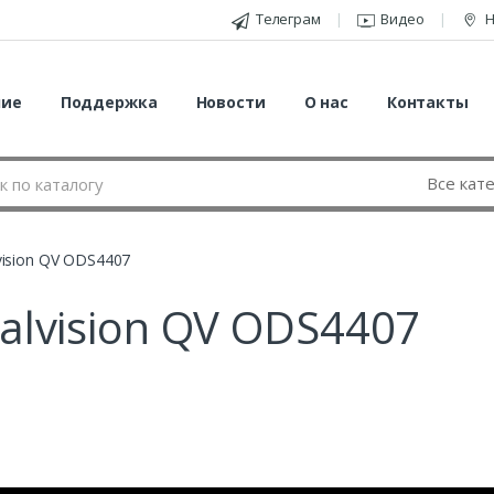
Телеграм
Видео
Н
ние
Поддержка
Новости
О нас
Контакты
ision QV ODS4407
lvision QV ODS4407