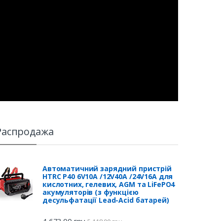
Распродажа
Автоматичний зарядний пристрій
HTRC P40 6V10A /12V40A /24V16A для
кислотних, гелевих, AGM та LiFePO4
акумуляторів (з функцією
десульфатації Lead-Acid батарей)