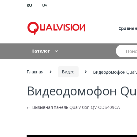
Skip to navigation
Skip to content
RU
UA
Сравне
S
Каталог
e
a
r
c
Главная
Видео
Видеодомофон Qualv
h
f
Видеодомофон Qua
o
r
:
Навигация по записям
←
Вызывная панель Qualvision QV-ODS409CA