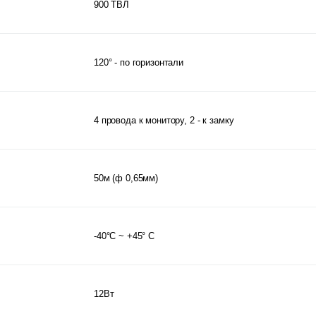
900 ТВЛ
120° - по горизонтали
4 провода к монитору, 2 - к замку
50м (ф 0,65мм)
-40°С ~ +45° C
12Вт