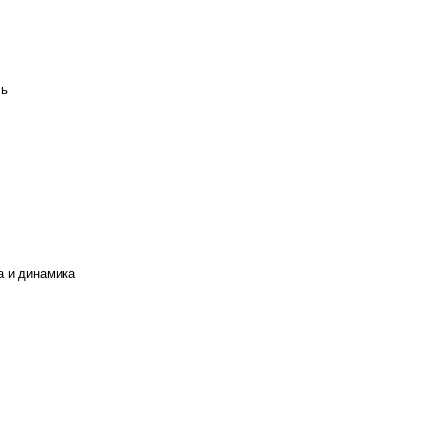
чь
а и динамика