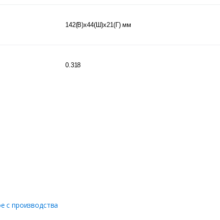
142(В)х44(Ш)х21(Г) мм
0.318
е с производства