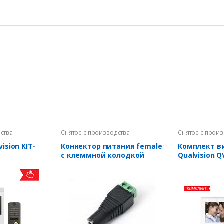
ства
Снятое с производства
Снятое с прои
ision KIT-
Коннектор питания female
Комплект 
с клеммной колодкой
Qualvision Q
White+QV-OD