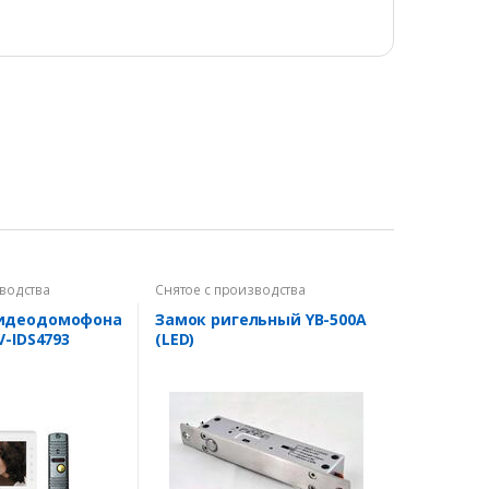
зводства
Снятое с производства
видеодомофона
Замок ригельный YB-500A
V-IDS4793
(LED)
S416BE/F Grey