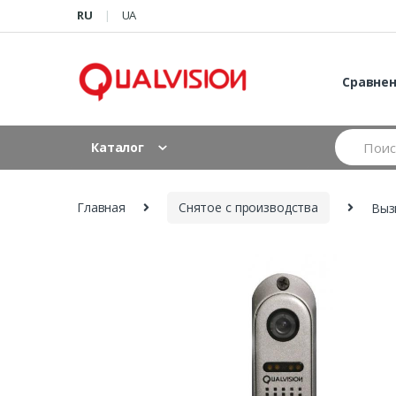
Skip to navigation
Skip to content
RU
UA
Сравне
S
Каталог
e
a
r
c
Главная
Снятое с производства
Выз
h
f
o
r
: