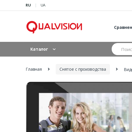
Skip to navigation
Skip to content
RU
UA
Сравне
S
Каталог
e
a
r
c
Главная
Снятое с производства
Вид
h
f
o
r
: