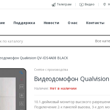
Телеграм
Видео
Н
ние
Поддержка
Новости
О нас
Контакты
еодомофон Qualvision QV-IDS4A08 BLACK
Снятое с производства
🔍
Видеодомофон Qualvision
Наличие:
Нет в наличии
10.1-дюймовый монитор высокого разрешения
Подключение 2-х панелей вызова, 3-х доп. мо