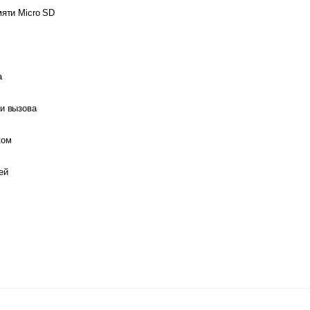
мяти Micro SD
а
и вызова
ком
ей