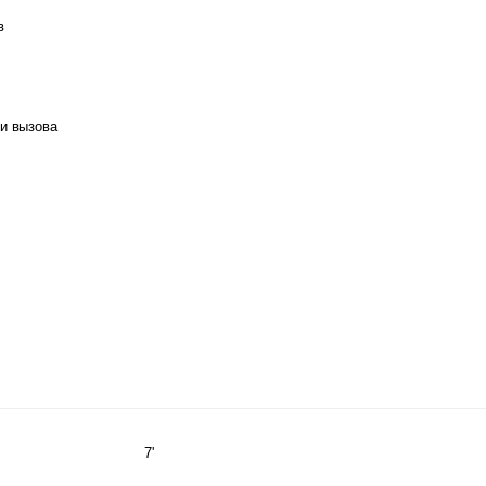
в
и вызова
7'