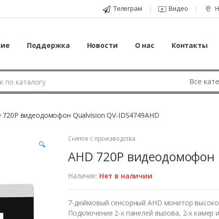
Телеграм
Видео
Н
ние
Поддержка
Новости
О нас
Контакты
 720P видеодомофон Qualvision QV-IDS4749AHD
Снятое с производства
🔍
AHD 720P видеодомофон 
Наличие:
Нет в наличии
7-дюймовый сенсорный AHD монитор высоког
Подключение 2-х панелей вызова, 2-х камер