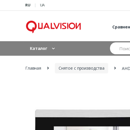
Skip to navigation
Skip to content
RU
UA
Сравне
S
Каталог
e
a
r
c
Главная
Снятое с производства
AHD
h
f
o
r
: