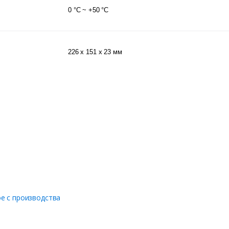
0 °С ~ +50 °С
226 х 151 х 23 мм
е с производства