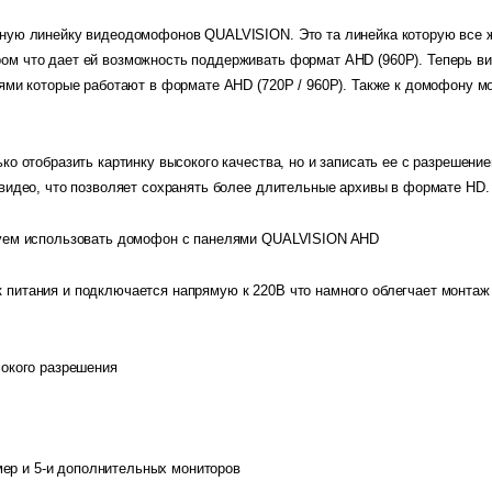
ную линейку видеодомофонов QUALVISION. Это та линейка которую все ж
м что дает ей возможность поддерживать формат AHD (960Р). Теперь в
ями которые работают в формате AHD (720P / 960Р). Также к домофону 
о отобразить картинку высокого качества, но и записать ее с разрешение
видео, что позволяет сохранять более длительные архивы в формате HD.
уем использовать домофон с панелями QUALVISION AHD
питания и подключается напрямую к 220В что намного облегчает монтаж
окого разрешения
мер и 5-и дополнительных мониторов