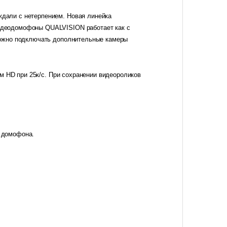
дали с нетерпением. Новая линейка
идеодомофоны QUALVISION работает как с
можно подключать дополнительные камеры
м HD при 25к/с. При сохранении видеороликов
 домофона.