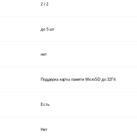
2 / 2
до 5 шт
нет
Поддерка карты памяти MicroSD до 32Гб
Есть
Нет